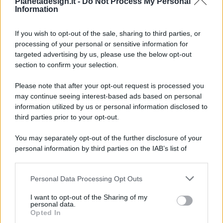
Pianetadesign.it -
Do Not Process My Personal
Information
If you wish to opt-out of the sale, sharing to third parties, or
processing of your personal or sensitive information for
targeted advertising by us, please use the below opt-out
© 2026 - Pianeta Design - P.IVA 04827280654 - Testata
section to confirm your selection.
Registrata Al Tribunale Di Nocera Inferiore N. 8/2020 - RG N.
1336/2020
Please note that after your opt-out request is processed you
ISCRIZIONE AL ROC N. 35792 – ISCRITTA ALL’ANSO
may continue seeing interest-based ads based on personal
(ASSOCIAZIONE NAZIONALE STAMPA ONLINE)
information utilized by us or personal information disclosed to
third parties prior to your opt-out.
PRIVACY E NOTIFICHE
You may separately opt-out of the further disclosure of your
personal information by third parties on the IAB’s list of
PREFERENZE PRIVACY
downstream participants.
MAPPA DEL SITO
Personal Data Processing Opt Outs
This information may also be disclosed by us to third parties
on the IAB’s List of Downstream Participants that may further
I want to opt-out of the Sharing of my
disclose it to other third parties.
personal data.
Opted In