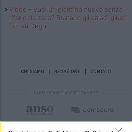
Video – Vuoi un giardino nuovo senza
rifarlo da zero? Bastano gli arredi giusti
firmati Deghi
CHI SIAMO
REDAZIONE
CONTATTI
PARTNERSHIP E ACCREDITAMENTI