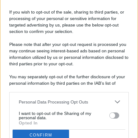
If you wish to opt-out of the sale, sharing to third parties, or
processing of your personal or sensitive information for
targeted advertising by us, please use the below opt-out
© 2026 - Pianeta Design - P.IVA 04827280654 - Testata
section to confirm your selection.
Registrata Al Tribunale Di Nocera Inferiore N. 8/2020 - RG N.
1336/2020
Please note that after your opt-out request is processed you
ISCRIZIONE AL ROC N. 35792 – ISCRITTA ALL’ANSO
may continue seeing interest-based ads based on personal
(ASSOCIAZIONE NAZIONALE STAMPA ONLINE)
information utilized by us or personal information disclosed to
third parties prior to your opt-out.
PRIVACY E NOTIFICHE
You may separately opt-out of the further disclosure of your
personal information by third parties on the IAB’s list of
PREFERENZE PRIVACY
downstream participants.
MAPPA DEL SITO
Personal Data Processing Opt Outs
This information may also be disclosed by us to third parties
on the IAB’s List of Downstream Participants that may further
I want to opt-out of the Sharing of my
disclose it to other third parties.
personal data.
Opted In
CONFIRM