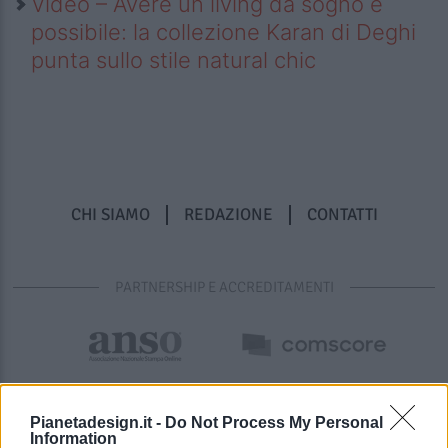
Video – Avere un living da sogno è
possibile: la collezione Karan di Deghi
punta sullo stile natural chic
CHI SIAMO
REDAZIONE
CONTATTI
PARTNERSHIP E ACCREDITAMENTI
Pianetadesign.it -
Do Not Process My Personal
Information