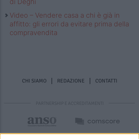
di Deghi
Video – Vendere casa a chi è già in
affitto: gli errori da evitare prima della
compravendita
CHI SIAMO
REDAZIONE
CONTATTI
PARTNERSHIP E ACCREDITAMENTI