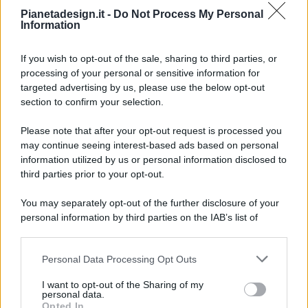
Pianetadesign.it -
Do Not Process My Personal
Information
If you wish to opt-out of the sale, sharing to third parties, or
processing of your personal or sensitive information for
targeted advertising by us, please use the below opt-out
© 2026 - Pianeta Design - P.IVA 04827280654 - Testata
section to confirm your selection.
Registrata Al Tribunale Di Nocera Inferiore N. 8/2020 - RG N.
1336/2020
Please note that after your opt-out request is processed you
ISCRIZIONE AL ROC N. 35792 – ISCRITTA ALL’ANSO
may continue seeing interest-based ads based on personal
(ASSOCIAZIONE NAZIONALE STAMPA ONLINE)
information utilized by us or personal information disclosed to
third parties prior to your opt-out.
PRIVACY E NOTIFICHE
You may separately opt-out of the further disclosure of your
personal information by third parties on the IAB’s list of
PREFERENZE PRIVACY
downstream participants.
MAPPA DEL SITO
Personal Data Processing Opt Outs
This information may also be disclosed by us to third parties
on the IAB’s List of Downstream Participants that may further
I want to opt-out of the Sharing of my
disclose it to other third parties.
personal data.
Opted In