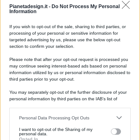
Pianetadesign.it -
Do Not Process My Personal
Information
If you wish to opt-out of the sale, sharing to third parties, or
processing of your personal or sensitive information for
targeted advertising by us, please use the below opt-out
© 2026 - Pianeta Design - P.IVA 04827280654 - Testata
section to confirm your selection.
Registrata Al Tribunale Di Nocera Inferiore N. 8/2020 - RG N.
1336/2020
Please note that after your opt-out request is processed you
ISCRIZIONE AL ROC N. 35792 – ISCRITTA ALL’ANSO
may continue seeing interest-based ads based on personal
(ASSOCIAZIONE NAZIONALE STAMPA ONLINE)
information utilized by us or personal information disclosed to
third parties prior to your opt-out.
PRIVACY E NOTIFICHE
You may separately opt-out of the further disclosure of your
personal information by third parties on the IAB’s list of
PREFERENZE PRIVACY
downstream participants.
MAPPA DEL SITO
Personal Data Processing Opt Outs
This information may also be disclosed by us to third parties
on the IAB’s List of Downstream Participants that may further
I want to opt-out of the Sharing of my
disclose it to other third parties.
personal data.
Opted In