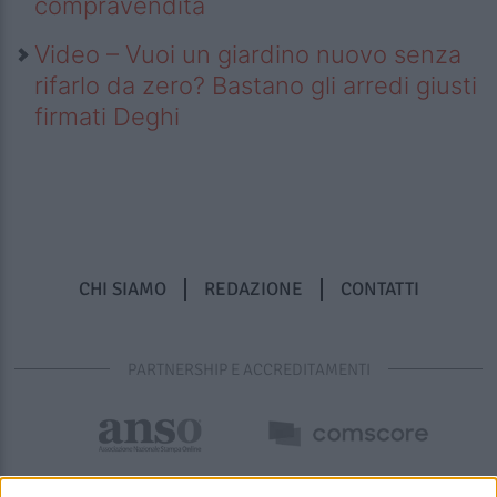
compravendita
Video – Vuoi un giardino nuovo senza
rifarlo da zero? Bastano gli arredi giusti
firmati Deghi
CHI SIAMO
REDAZIONE
CONTATTI
PARTNERSHIP E ACCREDITAMENTI