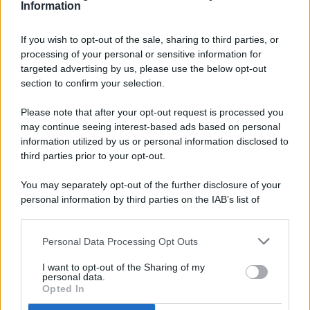
Information
If you wish to opt-out of the sale, sharing to third parties, or
processing of your personal or sensitive information for
targeted advertising by us, please use the below opt-out
© 2026 - Pianeta Design - P.IVA 04827280654 - Testata
section to confirm your selection.
Registrata Al Tribunale Di Nocera Inferiore N. 8/2020 - RG N.
1336/2020
Please note that after your opt-out request is processed you
ISCRIZIONE AL ROC N. 35792 – ISCRITTA ALL’ANSO
may continue seeing interest-based ads based on personal
(ASSOCIAZIONE NAZIONALE STAMPA ONLINE)
information utilized by us or personal information disclosed to
third parties prior to your opt-out.
PRIVACY E NOTIFICHE
You may separately opt-out of the further disclosure of your
personal information by third parties on the IAB’s list of
PREFERENZE PRIVACY
downstream participants.
MAPPA DEL SITO
Personal Data Processing Opt Outs
This information may also be disclosed by us to third parties
on the IAB’s List of Downstream Participants that may further
I want to opt-out of the Sharing of my
disclose it to other third parties.
personal data.
Opted In