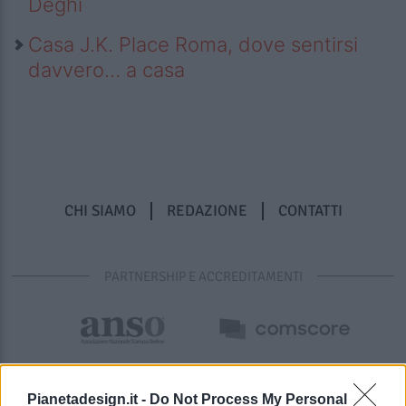
Deghi
Casa J.K. Place Roma, dove sentirsi
davvero… a casa
CHI SIAMO
REDAZIONE
CONTATTI
PARTNERSHIP E ACCREDITAMENTI
Pianetadesign.it -
Do Not Process My Personal