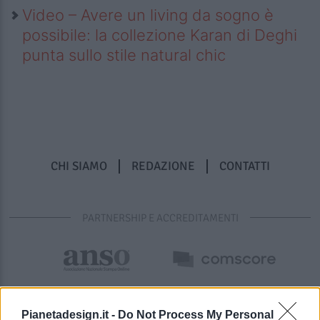
Video – Avere un living da sogno è
possibile: la collezione Karan di Deghi
punta sullo stile natural chic
CHI SIAMO
REDAZIONE
CONTATTI
PARTNERSHIP E ACCREDITAMENTI
Pianetadesign.it -
Do Not Process My Personal