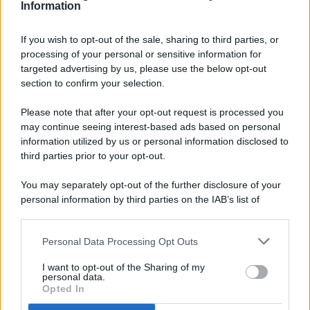
Information
If you wish to opt-out of the sale, sharing to third parties, or
processing of your personal or sensitive information for
targeted advertising by us, please use the below opt-out
© 2026 - Pianeta Design - P.IVA 04827280654 - Testata
section to confirm your selection.
Registrata Al Tribunale Di Nocera Inferiore N. 8/2020 - RG N.
1336/2020
Please note that after your opt-out request is processed you
ISCRIZIONE AL ROC N. 35792 – ISCRITTA ALL’ANSO
may continue seeing interest-based ads based on personal
(ASSOCIAZIONE NAZIONALE STAMPA ONLINE)
information utilized by us or personal information disclosed to
third parties prior to your opt-out.
PRIVACY E NOTIFICHE
You may separately opt-out of the further disclosure of your
personal information by third parties on the IAB’s list of
PREFERENZE PRIVACY
downstream participants.
MAPPA DEL SITO
Personal Data Processing Opt Outs
This information may also be disclosed by us to third parties
on the IAB’s List of Downstream Participants that may further
I want to opt-out of the Sharing of my
disclose it to other third parties.
personal data.
Opted In