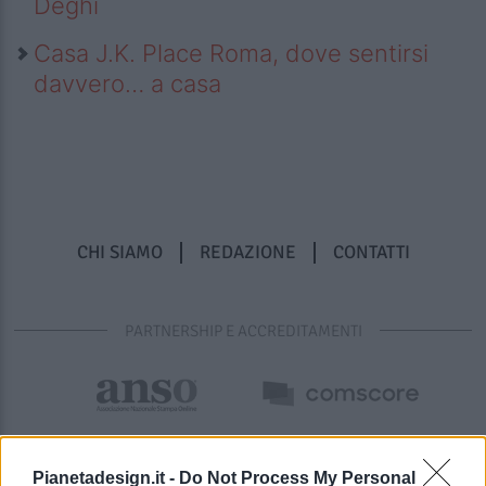
Deghi
Casa J.K. Place Roma, dove sentirsi
davvero… a casa
CHI SIAMO
REDAZIONE
CONTATTI
PARTNERSHIP E ACCREDITAMENTI
Pianetadesign.it -
Do Not Process My Personal