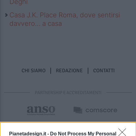
Deghi
Casa J.K. Place Roma, dove sentirsi
davvero… a casa
CHI SIAMO
REDAZIONE
CONTATTI
PARTNERSHIP E ACCREDITAMENTI
Pianetadesign.it -
Do Not Process My Personal