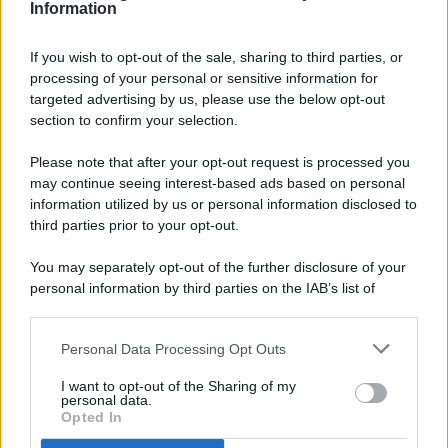
Information
If you wish to opt-out of the sale, sharing to third parties, or
processing of your personal or sensitive information for
targeted advertising by us, please use the below opt-out
© 2026 - Pianeta Design - P.IVA 04827280654 - Testata
section to confirm your selection.
Registrata Al Tribunale Di Nocera Inferiore N. 8/2020 - RG N.
1336/2020
Please note that after your opt-out request is processed you
ISCRIZIONE AL ROC N. 35792 – ISCRITTA ALL’ANSO
may continue seeing interest-based ads based on personal
(ASSOCIAZIONE NAZIONALE STAMPA ONLINE)
information utilized by us or personal information disclosed to
third parties prior to your opt-out.
PRIVACY E NOTIFICHE
You may separately opt-out of the further disclosure of your
personal information by third parties on the IAB’s list of
PREFERENZE PRIVACY
downstream participants.
MAPPA DEL SITO
Personal Data Processing Opt Outs
This information may also be disclosed by us to third parties
on the IAB’s List of Downstream Participants that may further
I want to opt-out of the Sharing of my
disclose it to other third parties.
personal data.
Opted In