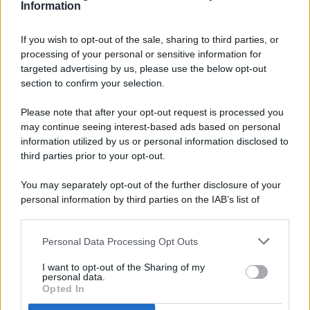
Information
If you wish to opt-out of the sale, sharing to third parties, or
processing of your personal or sensitive information for
targeted advertising by us, please use the below opt-out
© 2026 - Pianeta Design - P.IVA 04827280654 - Testata
section to confirm your selection.
Registrata Al Tribunale Di Nocera Inferiore N. 8/2020 - RG N.
1336/2020
Please note that after your opt-out request is processed you
ISCRIZIONE AL ROC N. 35792 – ISCRITTA ALL’ANSO
may continue seeing interest-based ads based on personal
(ASSOCIAZIONE NAZIONALE STAMPA ONLINE)
information utilized by us or personal information disclosed to
third parties prior to your opt-out.
PRIVACY E NOTIFICHE
You may separately opt-out of the further disclosure of your
personal information by third parties on the IAB’s list of
PREFERENZE PRIVACY
downstream participants.
MAPPA DEL SITO
Personal Data Processing Opt Outs
This information may also be disclosed by us to third parties
on the IAB’s List of Downstream Participants that may further
I want to opt-out of the Sharing of my
disclose it to other third parties.
personal data.
Opted In