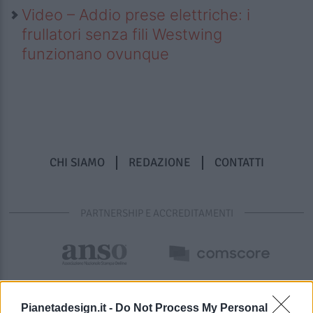
Video – Addio prese elettriche: i
frullatori senza fili Westwing
funzionano ovunque
CHI SIAMO
REDAZIONE
CONTATTI
PARTNERSHIP E ACCREDITAMENTI
Pianetadesign.it -
Do Not Process My Personal