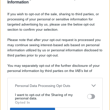
Information
If you wish to opt-out of the sale, sharing to third parties, or
processing of your personal or sensitive information for
targeted advertising by us, please use the below opt-out
© 2026 - Pianeta Design - P.IVA 04827280654 - Testata
section to confirm your selection.
Registrata Al Tribunale Di Nocera Inferiore N. 8/2020 - RG N.
1336/2020
Please note that after your opt-out request is processed you
ISCRIZIONE AL ROC N. 35792 – ISCRITTA ALL’ANSO
may continue seeing interest-based ads based on personal
(ASSOCIAZIONE NAZIONALE STAMPA ONLINE)
information utilized by us or personal information disclosed to
third parties prior to your opt-out.
PRIVACY E NOTIFICHE
You may separately opt-out of the further disclosure of your
personal information by third parties on the IAB’s list of
PREFERENZE PRIVACY
downstream participants.
MAPPA DEL SITO
Personal Data Processing Opt Outs
This information may also be disclosed by us to third parties
on the IAB’s List of Downstream Participants that may further
I want to opt-out of the Sharing of my
disclose it to other third parties.
personal data.
Opted In