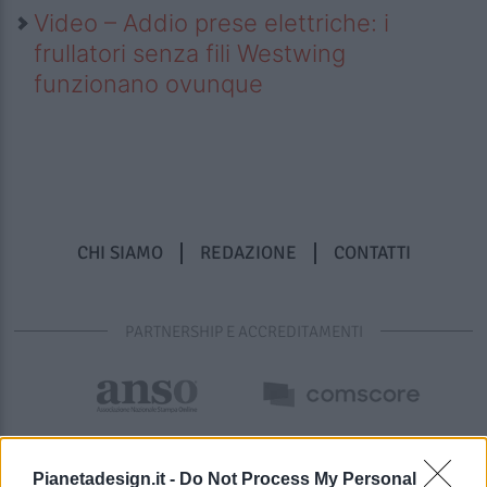
Video – Addio prese elettriche: i
frullatori senza fili Westwing
funzionano ovunque
CHI SIAMO
REDAZIONE
CONTATTI
PARTNERSHIP E ACCREDITAMENTI
Pianetadesign.it -
Do Not Process My Personal