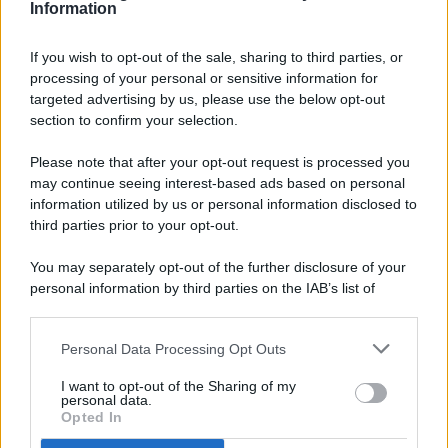
Information
If you wish to opt-out of the sale, sharing to third parties, or
processing of your personal or sensitive information for
targeted advertising by us, please use the below opt-out
© 2026 - Pianeta Design - P.IVA 04827280654 - Testata
section to confirm your selection.
Registrata Al Tribunale Di Nocera Inferiore N. 8/2020 - RG N.
1336/2020
Please note that after your opt-out request is processed you
ISCRIZIONE AL ROC N. 35792 – ISCRITTA ALL’ANSO
may continue seeing interest-based ads based on personal
(ASSOCIAZIONE NAZIONALE STAMPA ONLINE)
information utilized by us or personal information disclosed to
third parties prior to your opt-out.
PRIVACY E NOTIFICHE
You may separately opt-out of the further disclosure of your
personal information by third parties on the IAB’s list of
PREFERENZE PRIVACY
downstream participants.
MAPPA DEL SITO
Personal Data Processing Opt Outs
This information may also be disclosed by us to third parties
on the IAB’s List of Downstream Participants that may further
I want to opt-out of the Sharing of my
disclose it to other third parties.
personal data.
Opted In