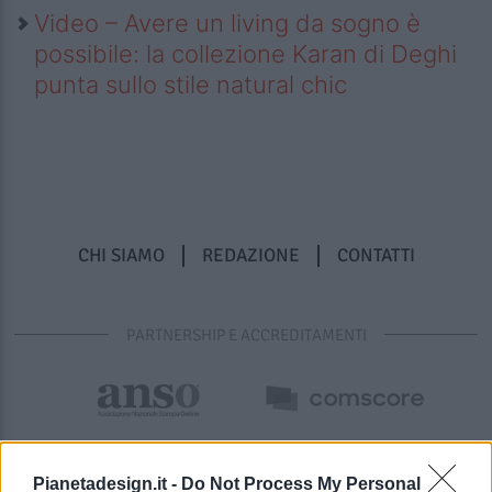
Video – Avere un living da sogno è
possibile: la collezione Karan di Deghi
punta sullo stile natural chic
CHI SIAMO
REDAZIONE
CONTATTI
PARTNERSHIP E ACCREDITAMENTI
Pianetadesign.it -
Do Not Process My Personal