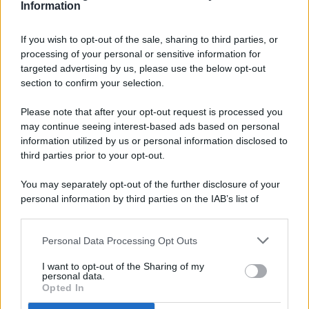
Information
If you wish to opt-out of the sale, sharing to third parties, or
processing of your personal or sensitive information for
targeted advertising by us, please use the below opt-out
© 2026 - Pianeta Design - P.IVA 04827280654 - Testata
section to confirm your selection.
Registrata Al Tribunale Di Nocera Inferiore N. 8/2020 - RG N.
1336/2020
Please note that after your opt-out request is processed you
ISCRIZIONE AL ROC N. 35792 – ISCRITTA ALL’ANSO
may continue seeing interest-based ads based on personal
(ASSOCIAZIONE NAZIONALE STAMPA ONLINE)
information utilized by us or personal information disclosed to
third parties prior to your opt-out.
PRIVACY E NOTIFICHE
You may separately opt-out of the further disclosure of your
personal information by third parties on the IAB’s list of
PREFERENZE PRIVACY
downstream participants.
MAPPA DEL SITO
Personal Data Processing Opt Outs
This information may also be disclosed by us to third parties
on the IAB’s List of Downstream Participants that may further
I want to opt-out of the Sharing of my
disclose it to other third parties.
personal data.
Opted In