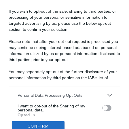
If you wish to opt-out of the sale, sharing to third parties, or
processing of your personal or sensitive information for
targeted advertising by us, please use the below opt-out
© 2026 - Pianeta Design - P.IVA 04827280654 - Testata
section to confirm your selection.
Registrata Al Tribunale Di Nocera Inferiore N. 8/2020 - RG N.
1336/2020
Please note that after your opt-out request is processed you
ISCRIZIONE AL ROC N. 35792 – ISCRITTA ALL’ANSO
may continue seeing interest-based ads based on personal
(ASSOCIAZIONE NAZIONALE STAMPA ONLINE)
information utilized by us or personal information disclosed to
third parties prior to your opt-out.
PRIVACY E NOTIFICHE
You may separately opt-out of the further disclosure of your
personal information by third parties on the IAB’s list of
PREFERENZE PRIVACY
downstream participants.
MAPPA DEL SITO
Personal Data Processing Opt Outs
This information may also be disclosed by us to third parties
on the IAB’s List of Downstream Participants that may further
I want to opt-out of the Sharing of my
disclose it to other third parties.
personal data.
Opted In
CONFIRM