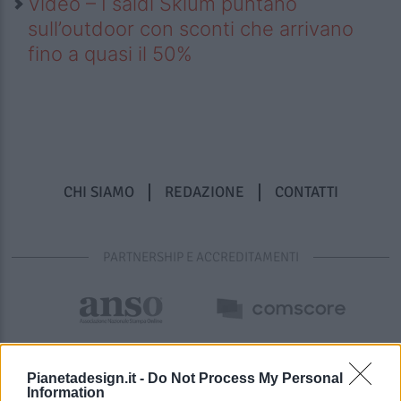
Video – I saldi Sklum puntano
sull’outdoor con sconti che arrivano
fino a quasi il 50%
CHI SIAMO
REDAZIONE
CONTATTI
PARTNERSHIP E ACCREDITAMENTI
Pianetadesign.it -
Do Not Process My Personal
Information