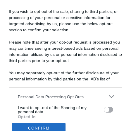
If you wish to opt-out of the sale, sharing to third parties, or
processing of your personal or sensitive information for
targeted advertising by us, please use the below opt-out
© 2026 - Pianeta Design - P.IVA 04827280654 - Testata
section to confirm your selection.
Registrata Al Tribunale Di Nocera Inferiore N. 8/2020 - RG N.
1336/2020
Please note that after your opt-out request is processed you
ISCRIZIONE AL ROC N. 35792 – ISCRITTA ALL’ANSO
may continue seeing interest-based ads based on personal
(ASSOCIAZIONE NAZIONALE STAMPA ONLINE)
information utilized by us or personal information disclosed to
third parties prior to your opt-out.
PRIVACY E NOTIFICHE
You may separately opt-out of the further disclosure of your
personal information by third parties on the IAB’s list of
PREFERENZE PRIVACY
downstream participants.
MAPPA DEL SITO
Personal Data Processing Opt Outs
This information may also be disclosed by us to third parties
on the IAB’s List of Downstream Participants that may further
I want to opt-out of the Sharing of my
disclose it to other third parties.
personal data.
Opted In
CONFIRM