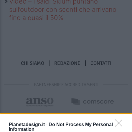
Video – I saldi Sklum puntano
sull’outdoor con sconti che arrivano
fino a quasi il 50%
CHI SIAMO
REDAZIONE
CONTATTI
PARTNERSHIP E ACCREDITAMENTI
Pianetadesign.it -
Do Not Process My Personal
Information