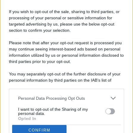
If you wish to opt-out of the sale, sharing to third parties, or
processing of your personal or sensitive information for
targeted advertising by us, please use the below opt-out
© 2026 - Pianeta Design - P.IVA 04827280654 - Testata
section to confirm your selection.
Registrata Al Tribunale Di Nocera Inferiore N. 8/2020 - RG N.
1336/2020
Please note that after your opt-out request is processed you
ISCRIZIONE AL ROC N. 35792 – ISCRITTA ALL’ANSO
may continue seeing interest-based ads based on personal
(ASSOCIAZIONE NAZIONALE STAMPA ONLINE)
information utilized by us or personal information disclosed to
third parties prior to your opt-out.
PRIVACY E NOTIFICHE
You may separately opt-out of the further disclosure of your
personal information by third parties on the IAB’s list of
PREFERENZE PRIVACY
downstream participants.
MAPPA DEL SITO
Personal Data Processing Opt Outs
This information may also be disclosed by us to third parties
on the IAB’s List of Downstream Participants that may further
I want to opt-out of the Sharing of my
disclose it to other third parties.
personal data.
Opted In
CONFIRM