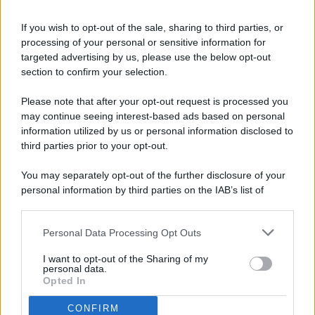
If you wish to opt-out of the sale, sharing to third parties, or
processing of your personal or sensitive information for
targeted advertising by us, please use the below opt-out
© 2026 - Pianeta Design - P.IVA 04827280654 - Testata
section to confirm your selection.
Registrata Al Tribunale Di Nocera Inferiore N. 8/2020 - RG N.
1336/2020
Please note that after your opt-out request is processed you
ISCRIZIONE AL ROC N. 35792 – ISCRITTA ALL’ANSO
may continue seeing interest-based ads based on personal
(ASSOCIAZIONE NAZIONALE STAMPA ONLINE)
information utilized by us or personal information disclosed to
third parties prior to your opt-out.
PRIVACY E NOTIFICHE
You may separately opt-out of the further disclosure of your
personal information by third parties on the IAB’s list of
PREFERENZE PRIVACY
downstream participants.
MAPPA DEL SITO
Personal Data Processing Opt Outs
This information may also be disclosed by us to third parties
on the IAB’s List of Downstream Participants that may further
I want to opt-out of the Sharing of my
disclose it to other third parties.
personal data.
Opted In
CONFIRM