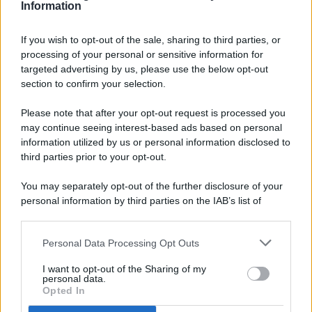
Information
If you wish to opt-out of the sale, sharing to third parties, or
processing of your personal or sensitive information for
targeted advertising by us, please use the below opt-out
© 2026 - Pianeta Design - P.IVA 04827280654 - Testata
section to confirm your selection.
Registrata Al Tribunale Di Nocera Inferiore N. 8/2020 - RG N.
1336/2020
Please note that after your opt-out request is processed you
ISCRIZIONE AL ROC N. 35792 – ISCRITTA ALL’ANSO
may continue seeing interest-based ads based on personal
(ASSOCIAZIONE NAZIONALE STAMPA ONLINE)
information utilized by us or personal information disclosed to
third parties prior to your opt-out.
PRIVACY E NOTIFICHE
You may separately opt-out of the further disclosure of your
personal information by third parties on the IAB’s list of
PREFERENZE PRIVACY
downstream participants.
MAPPA DEL SITO
Personal Data Processing Opt Outs
This information may also be disclosed by us to third parties
on the IAB’s List of Downstream Participants that may further
I want to opt-out of the Sharing of my
disclose it to other third parties.
personal data.
Opted In