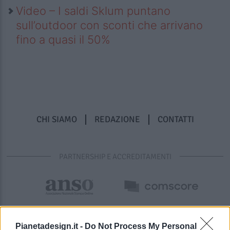
Video – I saldi Sklum puntano
sull’outdoor con sconti che arrivano
fino a quasi il 50%
CHI SIAMO
REDAZIONE
CONTATTI
PARTNERSHIP E ACCREDITAMENTI
Pianetadesign.it -
Do Not Process My Personal