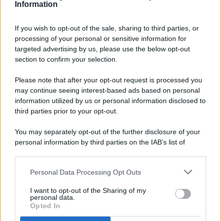
Information
If you wish to opt-out of the sale, sharing to third parties, or
processing of your personal or sensitive information for
targeted advertising by us, please use the below opt-out
© 2026 - Pianeta Design - P.IVA 04827280654 - Testata
section to confirm your selection.
Registrata Al Tribunale Di Nocera Inferiore N. 8/2020 - RG N.
1336/2020
Please note that after your opt-out request is processed you
ISCRIZIONE AL ROC N. 35792 – ISCRITTA ALL’ANSO
may continue seeing interest-based ads based on personal
(ASSOCIAZIONE NAZIONALE STAMPA ONLINE)
information utilized by us or personal information disclosed to
third parties prior to your opt-out.
PRIVACY E NOTIFICHE
You may separately opt-out of the further disclosure of your
personal information by third parties on the IAB’s list of
PREFERENZE PRIVACY
downstream participants.
MAPPA DEL SITO
Personal Data Processing Opt Outs
This information may also be disclosed by us to third parties
on the IAB’s List of Downstream Participants that may further
I want to opt-out of the Sharing of my
disclose it to other third parties.
personal data.
Opted In