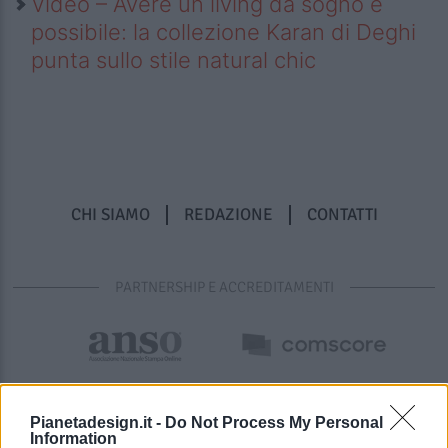
Video – Avere un living da sogno è
possibile: la collezione Karan di Deghi
punta sullo stile natural chic
CHI SIAMO
REDAZIONE
CONTATTI
PARTNERSHIP E ACCREDITAMENTI
Pianetadesign.it -
Do Not Process My Personal
Information