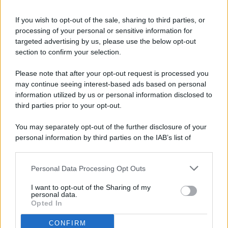
If you wish to opt-out of the sale, sharing to third parties, or
processing of your personal or sensitive information for
targeted advertising by us, please use the below opt-out
© 2026 - Pianeta Design - P.IVA 04827280654 - Testata
section to confirm your selection.
Registrata Al Tribunale Di Nocera Inferiore N. 8/2020 - RG N.
1336/2020
Please note that after your opt-out request is processed you
ISCRIZIONE AL ROC N. 35792 – ISCRITTA ALL’ANSO
may continue seeing interest-based ads based on personal
(ASSOCIAZIONE NAZIONALE STAMPA ONLINE)
information utilized by us or personal information disclosed to
third parties prior to your opt-out.
PRIVACY E NOTIFICHE
You may separately opt-out of the further disclosure of your
personal information by third parties on the IAB’s list of
PREFERENZE PRIVACY
downstream participants.
MAPPA DEL SITO
Personal Data Processing Opt Outs
This information may also be disclosed by us to third parties
on the IAB’s List of Downstream Participants that may further
I want to opt-out of the Sharing of my
disclose it to other third parties.
personal data.
Opted In
CONFIRM