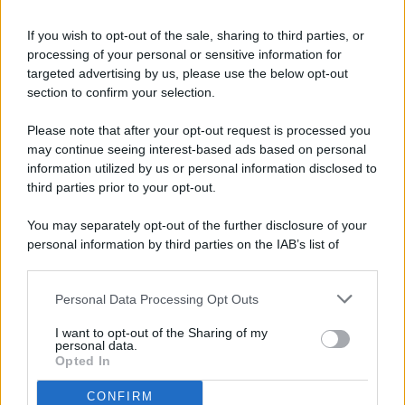
If you wish to opt-out of the sale, sharing to third parties, or
processing of your personal or sensitive information for
targeted advertising by us, please use the below opt-out
© 2026 - Pianeta Design - P.IVA 04827280654 - Testata
section to confirm your selection.
Registrata Al Tribunale Di Nocera Inferiore N. 8/2020 - RG N.
1336/2020
Please note that after your opt-out request is processed you
ISCRIZIONE AL ROC N. 35792 – ISCRITTA ALL’ANSO
may continue seeing interest-based ads based on personal
(ASSOCIAZIONE NAZIONALE STAMPA ONLINE)
information utilized by us or personal information disclosed to
third parties prior to your opt-out.
PRIVACY E NOTIFICHE
You may separately opt-out of the further disclosure of your
personal information by third parties on the IAB’s list of
PREFERENZE PRIVACY
downstream participants.
MAPPA DEL SITO
Personal Data Processing Opt Outs
This information may also be disclosed by us to third parties
on the IAB’s List of Downstream Participants that may further
I want to opt-out of the Sharing of my
disclose it to other third parties.
personal data.
Opted In
CONFIRM