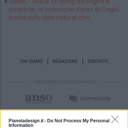
Video – Avere un living da sogno è
possibile: la collezione Karan di Deghi
punta sullo stile natural chic
CHI SIAMO
REDAZIONE
CONTATTI
PARTNERSHIP E ACCREDITAMENTI
Pianetadesign.it -
Do Not Process My Personal
Information