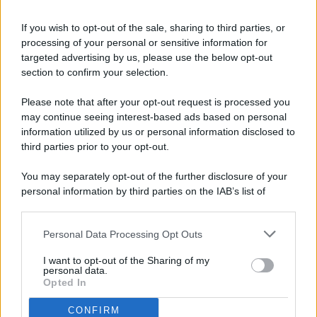
If you wish to opt-out of the sale, sharing to third parties, or
processing of your personal or sensitive information for
targeted advertising by us, please use the below opt-out
© 2026 - Pianeta Design - P.IVA 04827280654 - Testata
section to confirm your selection.
Registrata Al Tribunale Di Nocera Inferiore N. 8/2020 - RG N.
1336/2020
Please note that after your opt-out request is processed you
ISCRIZIONE AL ROC N. 35792 – ISCRITTA ALL’ANSO
may continue seeing interest-based ads based on personal
(ASSOCIAZIONE NAZIONALE STAMPA ONLINE)
information utilized by us or personal information disclosed to
third parties prior to your opt-out.
PRIVACY E NOTIFICHE
You may separately opt-out of the further disclosure of your
personal information by third parties on the IAB’s list of
PREFERENZE PRIVACY
downstream participants.
MAPPA DEL SITO
Personal Data Processing Opt Outs
This information may also be disclosed by us to third parties
on the IAB’s List of Downstream Participants that may further
I want to opt-out of the Sharing of my
disclose it to other third parties.
personal data.
Opted In
CONFIRM