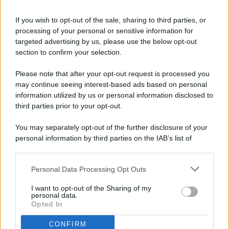
If you wish to opt-out of the sale, sharing to third parties, or
processing of your personal or sensitive information for
targeted advertising by us, please use the below opt-out
© 2026 - Pianeta Design - P.IVA 04827280654 - Testata
section to confirm your selection.
Registrata Al Tribunale Di Nocera Inferiore N. 8/2020 - RG N.
1336/2020
Please note that after your opt-out request is processed you
ISCRIZIONE AL ROC N. 35792 – ISCRITTA ALL’ANSO
may continue seeing interest-based ads based on personal
(ASSOCIAZIONE NAZIONALE STAMPA ONLINE)
information utilized by us or personal information disclosed to
third parties prior to your opt-out.
PRIVACY E NOTIFICHE
You may separately opt-out of the further disclosure of your
personal information by third parties on the IAB’s list of
PREFERENZE PRIVACY
downstream participants.
MAPPA DEL SITO
Personal Data Processing Opt Outs
This information may also be disclosed by us to third parties
on the IAB’s List of Downstream Participants that may further
I want to opt-out of the Sharing of my
disclose it to other third parties.
personal data.
Opted In
CONFIRM