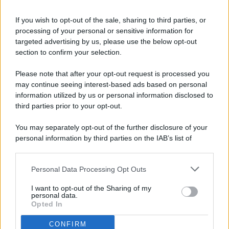
If you wish to opt-out of the sale, sharing to third parties, or
processing of your personal or sensitive information for
targeted advertising by us, please use the below opt-out
© 2026 - Pianeta Design - P.IVA 04827280654 - Testata
section to confirm your selection.
Registrata Al Tribunale Di Nocera Inferiore N. 8/2020 - RG N.
1336/2020
Please note that after your opt-out request is processed you
ISCRIZIONE AL ROC N. 35792 – ISCRITTA ALL’ANSO
may continue seeing interest-based ads based on personal
(ASSOCIAZIONE NAZIONALE STAMPA ONLINE)
information utilized by us or personal information disclosed to
third parties prior to your opt-out.
PRIVACY E NOTIFICHE
You may separately opt-out of the further disclosure of your
personal information by third parties on the IAB’s list of
PREFERENZE PRIVACY
downstream participants.
MAPPA DEL SITO
Personal Data Processing Opt Outs
This information may also be disclosed by us to third parties
on the IAB’s List of Downstream Participants that may further
I want to opt-out of the Sharing of my
disclose it to other third parties.
personal data.
Opted In
CONFIRM