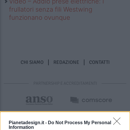
Video – Addio prese elettriche: i
frullatori senza fili Westwing
funzionano ovunque
CHI SIAMO
REDAZIONE
CONTATTI
PARTNERSHIP E ACCREDITAMENTI
Pianetadesign.it -
Do Not Process My Personal
Information