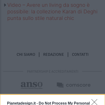
Video – Avere un living da sogno è
possibile: la collezione Karan di Deghi
punta sullo stile natural chic
CHI SIAMO
REDAZIONE
CONTATTI
PARTNERSHIP E ACCREDITAMENTI
Pianetadesign.it -
Do Not Process My Personal