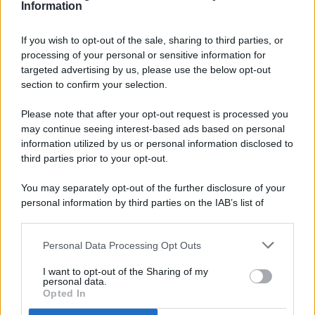
Information
If you wish to opt-out of the sale, sharing to third parties, or
processing of your personal or sensitive information for
targeted advertising by us, please use the below opt-out
© 2026 - Pianeta Design - P.IVA 04827280654 - Testata
section to confirm your selection.
Registrata Al Tribunale Di Nocera Inferiore N. 8/2020 - RG N.
1336/2020
Please note that after your opt-out request is processed you
ISCRIZIONE AL ROC N. 35792 – ISCRITTA ALL’ANSO
may continue seeing interest-based ads based on personal
(ASSOCIAZIONE NAZIONALE STAMPA ONLINE)
information utilized by us or personal information disclosed to
third parties prior to your opt-out.
PRIVACY E NOTIFICHE
You may separately opt-out of the further disclosure of your
personal information by third parties on the IAB’s list of
PREFERENZE PRIVACY
downstream participants.
MAPPA DEL SITO
Personal Data Processing Opt Outs
This information may also be disclosed by us to third parties
on the IAB’s List of Downstream Participants that may further
I want to opt-out of the Sharing of my
disclose it to other third parties.
personal data.
Opted In