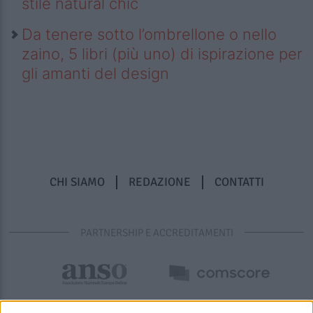
stile natural chic
Da tenere sotto l’ombrellone o nello
zaino, 5 libri (più uno) di ispirazione per
gli amanti del design
CHI SIAMO
REDAZIONE
CONTATTI
PARTNERSHIP E ACCREDITAMENTI