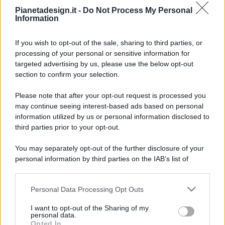
Pianetadesign.it -
Do Not Process My Personal
Information
If you wish to opt-out of the sale, sharing to third parties, or
processing of your personal or sensitive information for
targeted advertising by us, please use the below opt-out
© 2026 - Pianeta Design - P.IVA 04827280654 - Testata
section to confirm your selection.
Registrata Al Tribunale Di Nocera Inferiore N. 8/2020 - RG N.
1336/2020
Please note that after your opt-out request is processed you
ISCRIZIONE AL ROC N. 35792 – ISCRITTA ALL’ANSO
may continue seeing interest-based ads based on personal
(ASSOCIAZIONE NAZIONALE STAMPA ONLINE)
information utilized by us or personal information disclosed to
third parties prior to your opt-out.
PRIVACY E NOTIFICHE
You may separately opt-out of the further disclosure of your
personal information by third parties on the IAB’s list of
PREFERENZE PRIVACY
downstream participants.
MAPPA DEL SITO
Personal Data Processing Opt Outs
This information may also be disclosed by us to third parties
on the IAB’s List of Downstream Participants that may further
I want to opt-out of the Sharing of my
disclose it to other third parties.
personal data.
Opted In