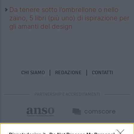
Da tenere sotto l’ombrellone o nello
zaino, 5 libri (più uno) di ispirazione per
gli amanti del design
CHI SIAMO
REDAZIONE
CONTATTI
PARTNERSHIP E ACCREDITAMENTI