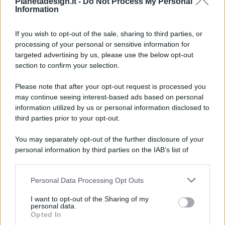
Pianetadesign.it -
Do Not Process My Personal
Information
If you wish to opt-out of the sale, sharing to third parties, or
processing of your personal or sensitive information for
targeted advertising by us, please use the below opt-out
© 2026 - Pianeta Design - P.IVA 04827280654 - Testata
section to confirm your selection.
Registrata Al Tribunale Di Nocera Inferiore N. 8/2020 - RG N.
1336/2020
Please note that after your opt-out request is processed you
ISCRIZIONE AL ROC N. 35792 – ISCRITTA ALL’ANSO
may continue seeing interest-based ads based on personal
(ASSOCIAZIONE NAZIONALE STAMPA ONLINE)
information utilized by us or personal information disclosed to
third parties prior to your opt-out.
PRIVACY E NOTIFICHE
You may separately opt-out of the further disclosure of your
personal information by third parties on the IAB’s list of
PREFERENZE PRIVACY
downstream participants.
MAPPA DEL SITO
Personal Data Processing Opt Outs
This information may also be disclosed by us to third parties
on the IAB’s List of Downstream Participants that may further
I want to opt-out of the Sharing of my
disclose it to other third parties.
personal data.
Opted In