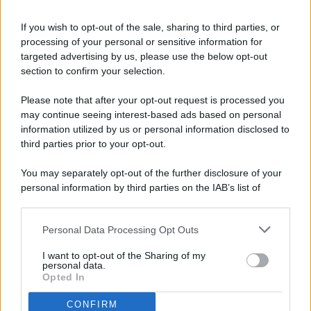
If you wish to opt-out of the sale, sharing to third parties, or
processing of your personal or sensitive information for
targeted advertising by us, please use the below opt-out
© 2026 - Pianeta Design - P.IVA 04827280654 - Testata
section to confirm your selection.
Registrata Al Tribunale Di Nocera Inferiore N. 8/2020 - RG N.
1336/2020
Please note that after your opt-out request is processed you
ISCRIZIONE AL ROC N. 35792 – ISCRITTA ALL’ANSO
may continue seeing interest-based ads based on personal
(ASSOCIAZIONE NAZIONALE STAMPA ONLINE)
information utilized by us or personal information disclosed to
third parties prior to your opt-out.
PRIVACY E NOTIFICHE
You may separately opt-out of the further disclosure of your
personal information by third parties on the IAB’s list of
PREFERENZE PRIVACY
downstream participants.
MAPPA DEL SITO
Personal Data Processing Opt Outs
This information may also be disclosed by us to third parties
on the IAB’s List of Downstream Participants that may further
I want to opt-out of the Sharing of my
disclose it to other third parties.
personal data.
Opted In
CONFIRM