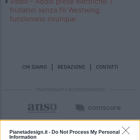
Video – Addio prese elettriche: i
frullatori senza fili Westwing
funzionano ovunque
CHI SIAMO
REDAZIONE
CONTATTI
PARTNERSHIP E ACCREDITAMENTI
Pianetadesign.it -
Do Not Process My Personal
Information