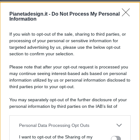
Pianetadesign.it -
Do Not Process My Personal
Information
If you wish to opt-out of the sale, sharing to third parties, or
processing of your personal or sensitive information for
targeted advertising by us, please use the below opt-out
© 2026 - Pianeta Design - P.IVA 04827280654 - Testata
section to confirm your selection.
Registrata Al Tribunale Di Nocera Inferiore N. 8/2020 - RG N.
1336/2020
Please note that after your opt-out request is processed you
ISCRIZIONE AL ROC N. 35792 – ISCRITTA ALL’ANSO
may continue seeing interest-based ads based on personal
(ASSOCIAZIONE NAZIONALE STAMPA ONLINE)
information utilized by us or personal information disclosed to
third parties prior to your opt-out.
PRIVACY E NOTIFICHE
You may separately opt-out of the further disclosure of your
personal information by third parties on the IAB’s list of
PREFERENZE PRIVACY
downstream participants.
MAPPA DEL SITO
Personal Data Processing Opt Outs
This information may also be disclosed by us to third parties
on the IAB’s List of Downstream Participants that may further
I want to opt-out of the Sharing of my
disclose it to other third parties.