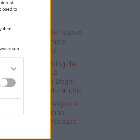
nterest-
o sapevi che...
closed to
 third
ODERNO ABITARE: Nuove
itudini domestiche e
Downstream
namismo dei luoghi
deo – Avere un living da
gno è possibile: la
llezione Karan di Deghi
nta sullo stile natural chic
ere un living da sogno è
ssibile: la collezione
ran di Deghi punta sullo
ile natural chic