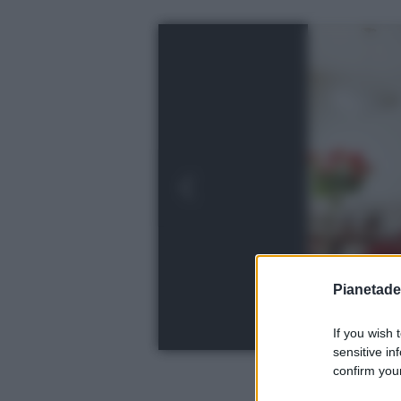
Pianetades
If you wish 
sensitive in
confirm your