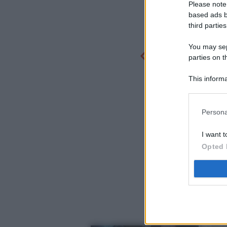
Please note
based ads b
third parties
You may sepa
parties on t
This informa
Participants
Persona
I want t
Opted 