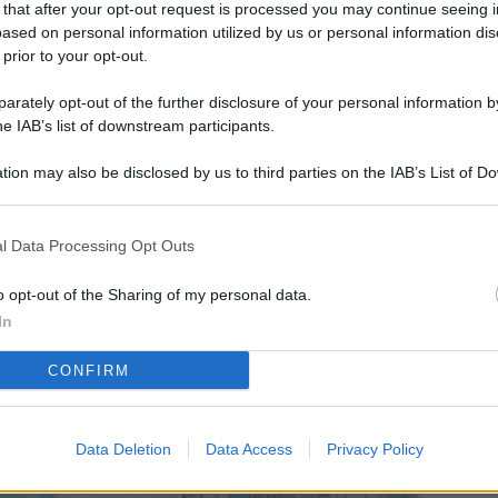
 that after your opt-out request is processed you may continue seeing i
L
ased on personal information utilized by us or personal information dis
 prior to your opt-out.
rately opt-out of the further disclosure of your personal information by
M
he IAB’s list of downstream participants.
ab
tion may also be disclosed by us to third parties on the IAB’s List of 
di
 that may further disclose it to other third parties.
Vi
l Data Processing Opt Outs
so
co
o opt-out of the Sharing of my personal data.
pu
In
Av
CONFIRM
po
Ka
Data Deletion
Data Access
Privacy Policy
st