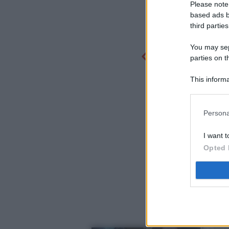
Please note
based ads b
third parties
You may sepa
parties on t
This informa
Participants
Persona
I want t
Opted 