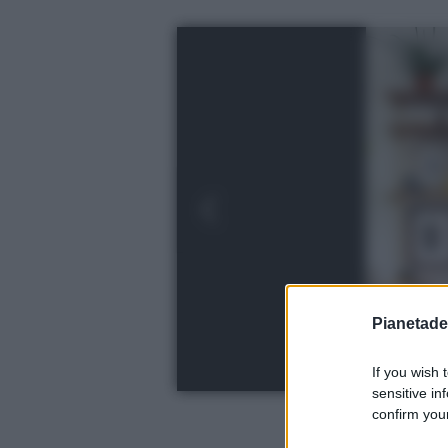
Pianetades
If you wish 
sensitive in
confirm your