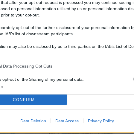
 that after your opt-out request is processed you may continue seeing i
L
ased on personal information utilized by us or personal information dis
 prior to your opt-out.
rately opt-out of the further disclosure of your personal information by
M
he IAB’s list of downstream participants.
ab
tion may also be disclosed by us to third parties on the IAB’s List of 
di
 that may further disclose it to other third parties.
Vi
l Data Processing Opt Outs
so
co
o opt-out of the Sharing of my personal data.
pu
In
Av
CONFIRM
po
Ka
Data Deletion
Data Access
Privacy Policy
st