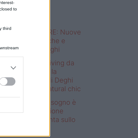
nterest-
o sapevi che...
closed to
 third
ODERNO ABITARE: Nuove
itudini domestiche e
Downstream
namismo dei luoghi
deo – Avere un living da
gno è possibile: la
llezione Karan di Deghi
nta sullo stile natural chic
ere un living da sogno è
ssibile: la collezione
ran di Deghi punta sullo
ile natural chic