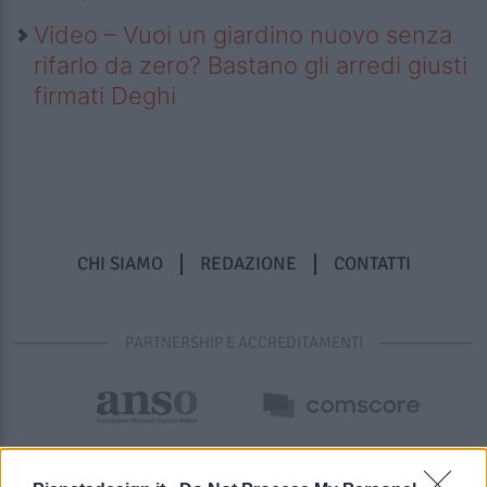
Video – Vuoi un giardino nuovo senza
rifarlo da zero? Bastano gli arredi giusti
firmati Deghi
CHI SIAMO
REDAZIONE
CONTATTI
PARTNERSHIP E ACCREDITAMENTI