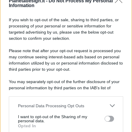
Pianetadesign.it -
Do Not Process My Personal
Information
If you wish to opt-out of the sale, sharing to third parties, or
processing of your personal or sensitive information for
targeted advertising by us, please use the below opt-out
© 2026 - Pianeta Design - P.IVA 04827280654 - Testata
section to confirm your selection.
Registrata Al Tribunale Di Nocera Inferiore N. 8/2020 - RG N.
1336/2020
Please note that after your opt-out request is processed you
ISCRIZIONE AL ROC N. 35792 – ISCRITTA ALL’ANSO
may continue seeing interest-based ads based on personal
(ASSOCIAZIONE NAZIONALE STAMPA ONLINE)
information utilized by us or personal information disclosed to
third parties prior to your opt-out.
PRIVACY E NOTIFICHE
You may separately opt-out of the further disclosure of your
personal information by third parties on the IAB’s list of
PREFERENZE PRIVACY
downstream participants.
MAPPA DEL SITO
Personal Data Processing Opt Outs
This information may also be disclosed by us to third parties
on the IAB’s List of Downstream Participants that may further
I want to opt-out of the Sharing of my
disclose it to other third parties.
personal data.
Opted In