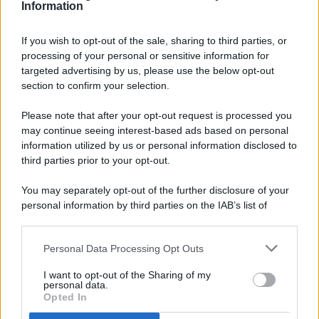
Information
If you wish to opt-out of the sale, sharing to third parties, or
processing of your personal or sensitive information for
targeted advertising by us, please use the below opt-out
© 2026 - Pianeta Design - P.IVA 04827280654 - Testata
section to confirm your selection.
Registrata Al Tribunale Di Nocera Inferiore N. 8/2020 - RG N.
1336/2020
Please note that after your opt-out request is processed you
ISCRIZIONE AL ROC N. 35792 – ISCRITTA ALL’ANSO
may continue seeing interest-based ads based on personal
(ASSOCIAZIONE NAZIONALE STAMPA ONLINE)
information utilized by us or personal information disclosed to
third parties prior to your opt-out.
PRIVACY E NOTIFICHE
You may separately opt-out of the further disclosure of your
personal information by third parties on the IAB’s list of
PREFERENZE PRIVACY
downstream participants.
MAPPA DEL SITO
Personal Data Processing Opt Outs
This information may also be disclosed by us to third parties
on the IAB’s List of Downstream Participants that may further
I want to opt-out of the Sharing of my
disclose it to other third parties.
personal data.
Opted In