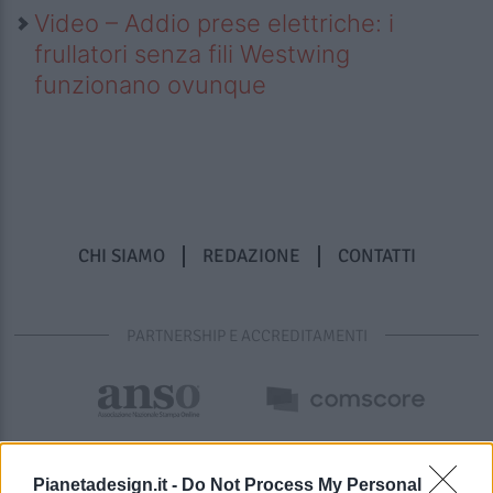
Video – Addio prese elettriche: i
frullatori senza fili Westwing
funzionano ovunque
CHI SIAMO
REDAZIONE
CONTATTI
PARTNERSHIP E ACCREDITAMENTI
Pianetadesign.it -
Do Not Process My Personal