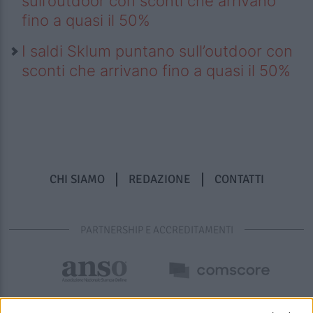
sull’outdoor con sconti che arrivano
fino a quasi il 50%
I saldi Sklum puntano sull’outdoor con
sconti che arrivano fino a quasi il 50%
CHI SIAMO
REDAZIONE
CONTATTI
PARTNERSHIP E ACCREDITAMENTI