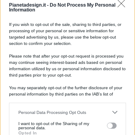
Pianetadesign.it -
Do Not Process My Personal
Information
If you wish to opt-out of the sale, sharing to third parties, or
processing of your personal or sensitive information for
targeted advertising by us, please use the below opt-out
© 2026 - Pianeta Design - P.IVA 04827280654 - Testata
section to confirm your selection.
Registrata Al Tribunale Di Nocera Inferiore N. 8/2020 - RG N.
1336/2020
Please note that after your opt-out request is processed you
ISCRIZIONE AL ROC N. 35792 – ISCRITTA ALL’ANSO
may continue seeing interest-based ads based on personal
(ASSOCIAZIONE NAZIONALE STAMPA ONLINE)
information utilized by us or personal information disclosed to
third parties prior to your opt-out.
PRIVACY E NOTIFICHE
You may separately opt-out of the further disclosure of your
personal information by third parties on the IAB’s list of
PREFERENZE PRIVACY
downstream participants.
MAPPA DEL SITO
Personal Data Processing Opt Outs
This information may also be disclosed by us to third parties
on the IAB’s List of Downstream Participants that may further
I want to opt-out of the Sharing of my
disclose it to other third parties.
personal data.
Opted In