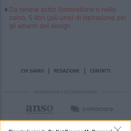
Da tenere sotto l’ombrellone o nello
zaino, 5 libri (più uno) di ispirazione per
gli amanti del design
CHI SIAMO
REDAZIONE
CONTATTI
PARTNERSHIP E ACCREDITAMENTI