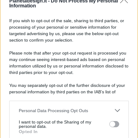
Pianetadesign.it -
Do Not Process My Personal
Information
If you wish to opt-out of the sale, sharing to third parties, or
processing of your personal or sensitive information for
targeted advertising by us, please use the below opt-out
© 2026 - Pianeta Design - P.IVA 04827280654 - Testata
section to confirm your selection.
Registrata Al Tribunale Di Nocera Inferiore N. 8/2020 - RG N.
1336/2020
Please note that after your opt-out request is processed you
ISCRIZIONE AL ROC N. 35792 – ISCRITTA ALL’ANSO
may continue seeing interest-based ads based on personal
(ASSOCIAZIONE NAZIONALE STAMPA ONLINE)
information utilized by us or personal information disclosed to
third parties prior to your opt-out.
PRIVACY E NOTIFICHE
You may separately opt-out of the further disclosure of your
personal information by third parties on the IAB’s list of
PREFERENZE PRIVACY
downstream participants.
MAPPA DEL SITO
Personal Data Processing Opt Outs
This information may also be disclosed by us to third parties
on the IAB’s List of Downstream Participants that may further
I want to opt-out of the Sharing of my
disclose it to other third parties.
personal data.
Opted In