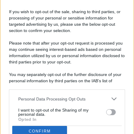
If you wish to opt-out of the sale, sharing to third parties, or
processing of your personal or sensitive information for
targeted advertising by us, please use the below opt-out
© 2026 - Pianeta Design - P.IVA 04827280654 - Testata
section to confirm your selection.
Registrata Al Tribunale Di Nocera Inferiore N. 8/2020 - RG N.
1336/2020
Please note that after your opt-out request is processed you
ISCRIZIONE AL ROC N. 35792 – ISCRITTA ALL’ANSO
may continue seeing interest-based ads based on personal
(ASSOCIAZIONE NAZIONALE STAMPA ONLINE)
information utilized by us or personal information disclosed to
third parties prior to your opt-out.
PRIVACY E NOTIFICHE
You may separately opt-out of the further disclosure of your
personal information by third parties on the IAB’s list of
PREFERENZE PRIVACY
downstream participants.
MAPPA DEL SITO
Personal Data Processing Opt Outs
This information may also be disclosed by us to third parties
on the IAB’s List of Downstream Participants that may further
I want to opt-out of the Sharing of my
disclose it to other third parties.
personal data.
Opted In
CONFIRM