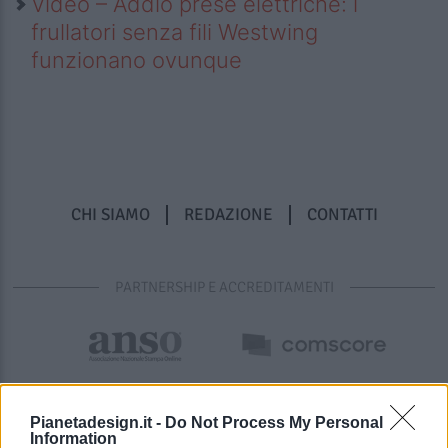
Video – Addio prese elettriche: i
frullatori senza fili Westwing
funzionano ovunque
CHI SIAMO
REDAZIONE
CONTATTI
PARTNERSHIP E ACCREDITAMENTI
Pianetadesign.it -
Do Not Process My Personal
Information