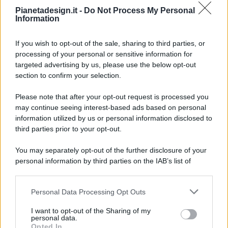
Pianetadesign.it -
Do Not Process My Personal
Information
If you wish to opt-out of the sale, sharing to third parties, or
processing of your personal or sensitive information for
targeted advertising by us, please use the below opt-out
© 2026 - Pianeta Design - P.IVA 04827280654 - Testata
section to confirm your selection.
Registrata Al Tribunale Di Nocera Inferiore N. 8/2020 - RG N.
1336/2020
Please note that after your opt-out request is processed you
ISCRIZIONE AL ROC N. 35792 – ISCRITTA ALL’ANSO
may continue seeing interest-based ads based on personal
(ASSOCIAZIONE NAZIONALE STAMPA ONLINE)
information utilized by us or personal information disclosed to
third parties prior to your opt-out.
PRIVACY E NOTIFICHE
You may separately opt-out of the further disclosure of your
personal information by third parties on the IAB’s list of
PREFERENZE PRIVACY
downstream participants.
MAPPA DEL SITO
Personal Data Processing Opt Outs
This information may also be disclosed by us to third parties
on the IAB’s List of Downstream Participants that may further
I want to opt-out of the Sharing of my
disclose it to other third parties.
personal data.
Opted In