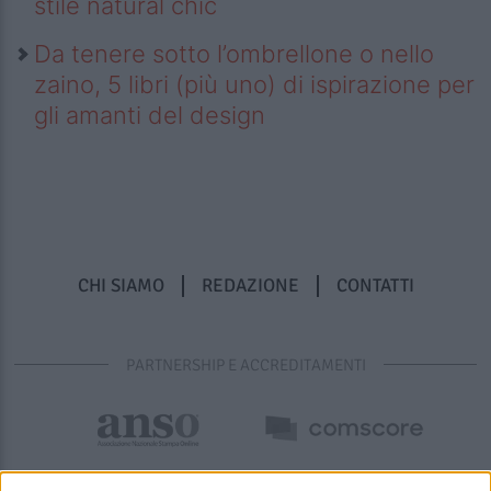
stile natural chic
Da tenere sotto l’ombrellone o nello
zaino, 5 libri (più uno) di ispirazione per
gli amanti del design
CHI SIAMO
REDAZIONE
CONTATTI
PARTNERSHIP E ACCREDITAMENTI