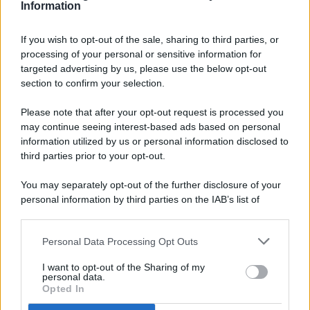
Information
If you wish to opt-out of the sale, sharing to third parties, or
processing of your personal or sensitive information for
targeted advertising by us, please use the below opt-out
© 2026 - Pianeta Design - P.IVA 04827280654 - Testata
section to confirm your selection.
Registrata Al Tribunale Di Nocera Inferiore N. 8/2020 - RG N.
1336/2020
Please note that after your opt-out request is processed you
ISCRIZIONE AL ROC N. 35792 – ISCRITTA ALL’ANSO
may continue seeing interest-based ads based on personal
(ASSOCIAZIONE NAZIONALE STAMPA ONLINE)
information utilized by us or personal information disclosed to
third parties prior to your opt-out.
PRIVACY E NOTIFICHE
You may separately opt-out of the further disclosure of your
personal information by third parties on the IAB’s list of
PREFERENZE PRIVACY
downstream participants.
MAPPA DEL SITO
Personal Data Processing Opt Outs
This information may also be disclosed by us to third parties
on the IAB’s List of Downstream Participants that may further
I want to opt-out of the Sharing of my
disclose it to other third parties.
personal data.
Opted In