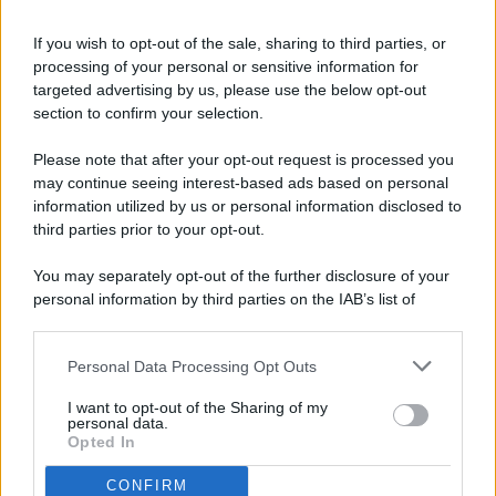
If you wish to opt-out of the sale, sharing to third parties, or
processing of your personal or sensitive information for
targeted advertising by us, please use the below opt-out
© 2026 - Pianeta Design - P.IVA 04827280654 - Testata
section to confirm your selection.
Registrata Al Tribunale Di Nocera Inferiore N. 8/2020 - RG N.
1336/2020
Please note that after your opt-out request is processed you
ISCRIZIONE AL ROC N. 35792 – ISCRITTA ALL’ANSO
may continue seeing interest-based ads based on personal
(ASSOCIAZIONE NAZIONALE STAMPA ONLINE)
information utilized by us or personal information disclosed to
third parties prior to your opt-out.
PRIVACY E NOTIFICHE
You may separately opt-out of the further disclosure of your
personal information by third parties on the IAB’s list of
PREFERENZE PRIVACY
downstream participants.
MAPPA DEL SITO
Personal Data Processing Opt Outs
This information may also be disclosed by us to third parties
on the IAB’s List of Downstream Participants that may further
I want to opt-out of the Sharing of my
disclose it to other third parties.
personal data.
Opted In
CONFIRM