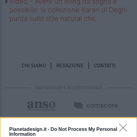
Video – Avere un living da sogno è
possibile: la collezione Karan di Deghi
punta sullo stile natural chic
CHI SIAMO
REDAZIONE
CONTATTI
PARTNERSHIP E ACCREDITAMENTI
Pianetadesign.it -
Do Not Process My Personal
Information