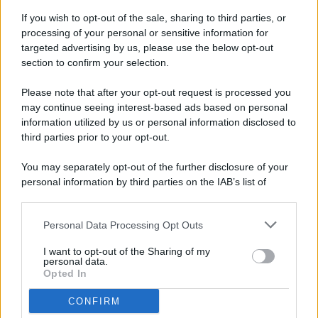
If you wish to opt-out of the sale, sharing to third parties, or
processing of your personal or sensitive information for
targeted advertising by us, please use the below opt-out
© 2026 - Pianeta Design - P.IVA 04827280654 - Testata
section to confirm your selection.
Registrata Al Tribunale Di Nocera Inferiore N. 8/2020 - RG N.
1336/2020
Please note that after your opt-out request is processed you
ISCRIZIONE AL ROC N. 35792 – ISCRITTA ALL’ANSO
may continue seeing interest-based ads based on personal
(ASSOCIAZIONE NAZIONALE STAMPA ONLINE)
information utilized by us or personal information disclosed to
third parties prior to your opt-out.
PRIVACY E NOTIFICHE
You may separately opt-out of the further disclosure of your
personal information by third parties on the IAB’s list of
PREFERENZE PRIVACY
downstream participants.
MAPPA DEL SITO
Personal Data Processing Opt Outs
This information may also be disclosed by us to third parties
on the IAB’s List of Downstream Participants that may further
I want to opt-out of the Sharing of my
disclose it to other third parties.
personal data.
Opted In
CONFIRM