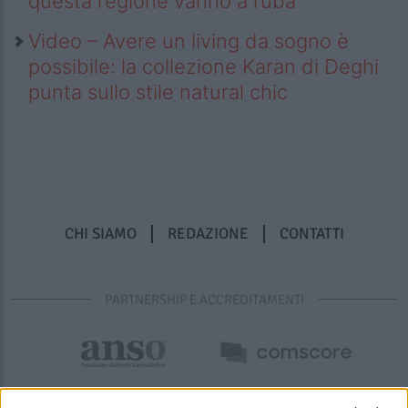
questa regione vanno a ruba
Video – Avere un living da sogno è
possibile: la collezione Karan di Deghi
punta sullo stile natural chic
CHI SIAMO
REDAZIONE
CONTATTI
PARTNERSHIP E ACCREDITAMENTI