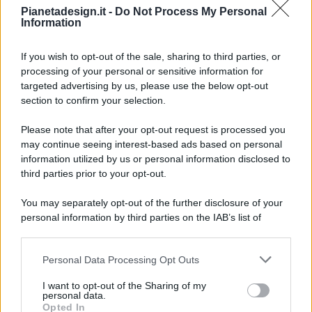
Pianetadesign.it -
Do Not Process My Personal
Information
If you wish to opt-out of the sale, sharing to third parties, or
processing of your personal or sensitive information for
targeted advertising by us, please use the below opt-out
© 2026 - Pianeta Design - P.IVA 04827280654 - Testata
section to confirm your selection.
Registrata Al Tribunale Di Nocera Inferiore N. 8/2020 - RG N.
1336/2020
Please note that after your opt-out request is processed you
ISCRIZIONE AL ROC N. 35792 – ISCRITTA ALL’ANSO
may continue seeing interest-based ads based on personal
(ASSOCIAZIONE NAZIONALE STAMPA ONLINE)
information utilized by us or personal information disclosed to
third parties prior to your opt-out.
PRIVACY E NOTIFICHE
You may separately opt-out of the further disclosure of your
personal information by third parties on the IAB’s list of
PREFERENZE PRIVACY
downstream participants.
MAPPA DEL SITO
Personal Data Processing Opt Outs
This information may also be disclosed by us to third parties
on the IAB’s List of Downstream Participants that may further
I want to opt-out of the Sharing of my
disclose it to other third parties.
personal data.
Opted In