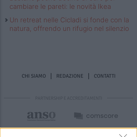
cambiare le pareti: le novità Ikea
Un retreat nelle Cicladi si fonde con la
natura, offrendo un rifugio nel silenzio
CHI SIAMO
REDAZIONE
CONTATTI
PARTNERSHIP E ACCREDITAMENTI