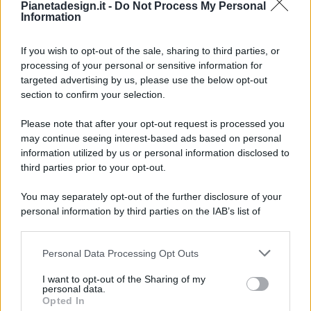
Pianetadesign.it -
Do Not Process My Personal
Information
If you wish to opt-out of the sale, sharing to third parties, or
processing of your personal or sensitive information for
targeted advertising by us, please use the below opt-out
© 2026 - Pianeta Design - P.IVA 04827280654 - Testata
section to confirm your selection.
Registrata Al Tribunale Di Nocera Inferiore N. 8/2020 - RG N.
1336/2020
Please note that after your opt-out request is processed you
ISCRIZIONE AL ROC N. 35792 – ISCRITTA ALL’ANSO
may continue seeing interest-based ads based on personal
(ASSOCIAZIONE NAZIONALE STAMPA ONLINE)
information utilized by us or personal information disclosed to
third parties prior to your opt-out.
PRIVACY E NOTIFICHE
You may separately opt-out of the further disclosure of your
personal information by third parties on the IAB’s list of
PREFERENZE PRIVACY
downstream participants.
MAPPA DEL SITO
Personal Data Processing Opt Outs
This information may also be disclosed by us to third parties
on the IAB’s List of Downstream Participants that may further
I want to opt-out of the Sharing of my
disclose it to other third parties.
personal data.
Opted In