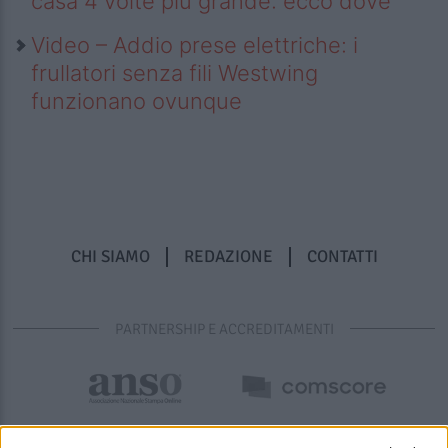
casa 4 volte più grande: ecco dove
Video – Addio prese elettriche: i
frullatori senza fili Westwing
funzionano ovunque
CHI SIAMO
REDAZIONE
CONTATTI
PARTNERSHIP E ACCREDITAMENTI