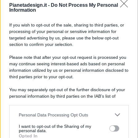
Pianetadesign.it -
Do Not Process My Personal
Information
If you wish to opt-out of the sale, sharing to third parties, or
processing of your personal or sensitive information for
targeted advertising by us, please use the below opt-out
© 2026 - Pianeta Design - P.IVA 04827280654 - Testata
section to confirm your selection.
Registrata Al Tribunale Di Nocera Inferiore N. 8/2020 - RG N.
1336/2020
Please note that after your opt-out request is processed you
ISCRIZIONE AL ROC N. 35792 – ISCRITTA ALL’ANSO
may continue seeing interest-based ads based on personal
(ASSOCIAZIONE NAZIONALE STAMPA ONLINE)
information utilized by us or personal information disclosed to
third parties prior to your opt-out.
PRIVACY E NOTIFICHE
You may separately opt-out of the further disclosure of your
personal information by third parties on the IAB’s list of
PREFERENZE PRIVACY
downstream participants.
MAPPA DEL SITO
Personal Data Processing Opt Outs
This information may also be disclosed by us to third parties
on the IAB’s List of Downstream Participants that may further
I want to opt-out of the Sharing of my
disclose it to other third parties.
personal data.
Opted In