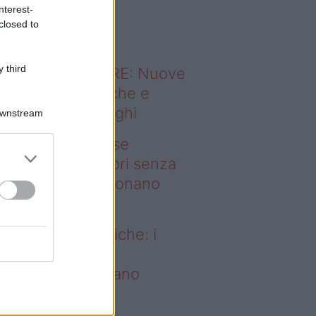
o sapevi che...
nterest-
closed to
 third
ODERNO ABITARE: Nuove
itudini domestiche e
namismo dei luoghi
Downstream
deo – Addio prese
ettriche: i frullatori senza
li Westwing funzionano
vunque
dio prese elettriche: i
ullatori senza fili
estwing funzionano
vunque