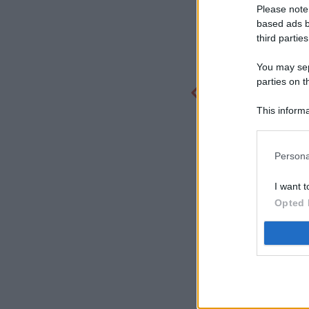
Please note
based ads b
third parties
You may sepa
parties on t
This informa
Participants
Persona
I want t
Opted 