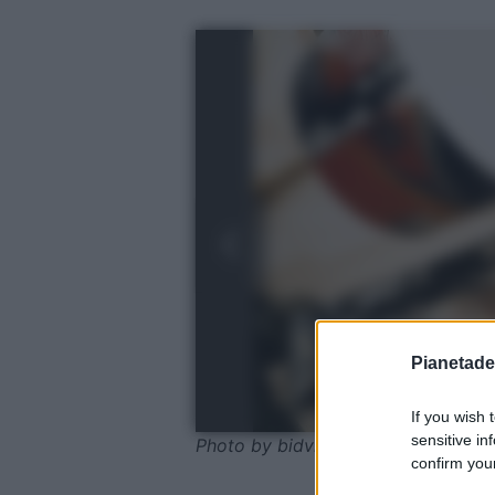
Pianetades
If you wish 
sensitive in
Photo by bidvine - Pixabay
confirm your