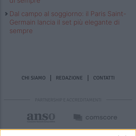
di sempre
Dal campo al soggiorno: il Paris Saint-
Germain lancia il set più elegante di
sempre
CHI SIAMO
REDAZIONE
CONTATTI
PARTNERSHIP E ACCREDITAMENTI