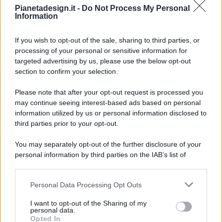
Pianetadesign.it -
Do Not Process My Personal
Information
If you wish to opt-out of the sale, sharing to third parties, or
processing of your personal or sensitive information for
targeted advertising by us, please use the below opt-out
© 2026 - Pianeta Design - P.IVA 04827280654 - Testata
section to confirm your selection.
Registrata Al Tribunale Di Nocera Inferiore N. 8/2020 - RG N.
1336/2020
Please note that after your opt-out request is processed you
ISCRIZIONE AL ROC N. 35792 – ISCRITTA ALL’ANSO
may continue seeing interest-based ads based on personal
(ASSOCIAZIONE NAZIONALE STAMPA ONLINE)
information utilized by us or personal information disclosed to
third parties prior to your opt-out.
PRIVACY E NOTIFICHE
You may separately opt-out of the further disclosure of your
personal information by third parties on the IAB’s list of
PREFERENZE PRIVACY
downstream participants.
MAPPA DEL SITO
Personal Data Processing Opt Outs
This information may also be disclosed by us to third parties
on the IAB’s List of Downstream Participants that may further
I want to opt-out of the Sharing of my
disclose it to other third parties.
personal data.
Opted In