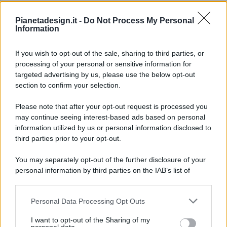
Pianetadesign.it -
Do Not Process My Personal
Information
If you wish to opt-out of the sale, sharing to third parties, or
processing of your personal or sensitive information for
targeted advertising by us, please use the below opt-out
© 2026 - Pianeta Design - P.IVA 04827280654 - Testata
section to confirm your selection.
Registrata Al Tribunale Di Nocera Inferiore N. 8/2020 - RG N.
1336/2020
Please note that after your opt-out request is processed you
ISCRIZIONE AL ROC N. 35792 – ISCRITTA ALL’ANSO
may continue seeing interest-based ads based on personal
(ASSOCIAZIONE NAZIONALE STAMPA ONLINE)
information utilized by us or personal information disclosed to
third parties prior to your opt-out.
PRIVACY E NOTIFICHE
You may separately opt-out of the further disclosure of your
personal information by third parties on the IAB’s list of
PREFERENZE PRIVACY
downstream participants.
MAPPA DEL SITO
Personal Data Processing Opt Outs
This information may also be disclosed by us to third parties
on the IAB’s List of Downstream Participants that may further
I want to opt-out of the Sharing of my
disclose it to other third parties.