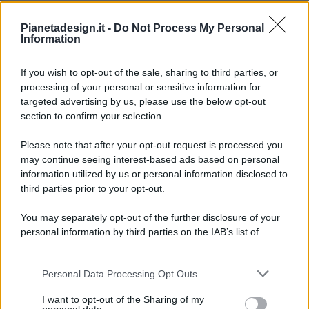
Pianetadesign.it -
Do Not Process My Personal
Information
If you wish to opt-out of the sale, sharing to third parties, or
processing of your personal or sensitive information for
targeted advertising by us, please use the below opt-out
© 2026 - Pianeta Design - P.IVA 04827280654 - Testata
section to confirm your selection.
Registrata Al Tribunale Di Nocera Inferiore N. 8/2020 - RG N.
1336/2020
Please note that after your opt-out request is processed you
ISCRIZIONE AL ROC N. 35792 – ISCRITTA ALL’ANSO
may continue seeing interest-based ads based on personal
(ASSOCIAZIONE NAZIONALE STAMPA ONLINE)
information utilized by us or personal information disclosed to
third parties prior to your opt-out.
PRIVACY E NOTIFICHE
You may separately opt-out of the further disclosure of your
personal information by third parties on the IAB’s list of
PREFERENZE PRIVACY
downstream participants.
MAPPA DEL SITO
Personal Data Processing Opt Outs
This information may also be disclosed by us to third parties
on the IAB’s List of Downstream Participants that may further
I want to opt-out of the Sharing of my
disclose it to other third parties.