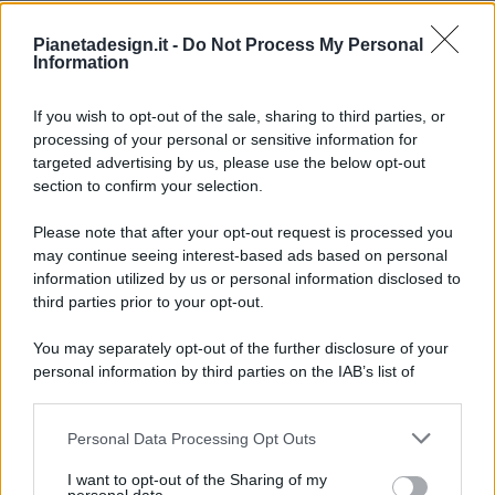
Pianetadesign.it -
Do Not Process My Personal
Information
If you wish to opt-out of the sale, sharing to third parties, or
processing of your personal or sensitive information for
targeted advertising by us, please use the below opt-out
© 2026 - Pianeta Design - P.IVA 04827280654 - Testata
section to confirm your selection.
Registrata Al Tribunale Di Nocera Inferiore N. 8/2020 - RG N.
1336/2020
Please note that after your opt-out request is processed you
ISCRIZIONE AL ROC N. 35792 – ISCRITTA ALL’ANSO
may continue seeing interest-based ads based on personal
(ASSOCIAZIONE NAZIONALE STAMPA ONLINE)
information utilized by us or personal information disclosed to
third parties prior to your opt-out.
PRIVACY E NOTIFICHE
You may separately opt-out of the further disclosure of your
personal information by third parties on the IAB’s list of
PREFERENZE PRIVACY
downstream participants.
MAPPA DEL SITO
Personal Data Processing Opt Outs
This information may also be disclosed by us to third parties
on the IAB’s List of Downstream Participants that may further
I want to opt-out of the Sharing of my
disclose it to other third parties.