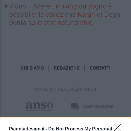
Video – Avere un living da sogno è
possibile: la collezione Karan di Deghi
punta sullo stile natural chic
CHI SIAMO
REDAZIONE
CONTATTI
PARTNERSHIP E ACCREDITAMENTI
Pianetadesign.it -
Do Not Process My Personal