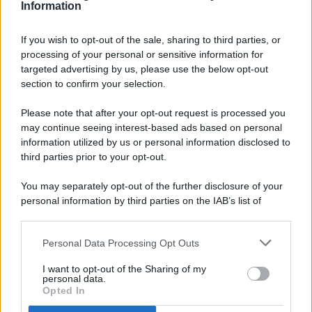
Information
If you wish to opt-out of the sale, sharing to third parties, or
processing of your personal or sensitive information for
targeted advertising by us, please use the below opt-out
© 2026 - Pianeta Design - P.IVA 04827280654 - Testata
section to confirm your selection.
Registrata Al Tribunale Di Nocera Inferiore N. 8/2020 - RG N.
1336/2020
Please note that after your opt-out request is processed you
ISCRIZIONE AL ROC N. 35792 – ISCRITTA ALL’ANSO
may continue seeing interest-based ads based on personal
(ASSOCIAZIONE NAZIONALE STAMPA ONLINE)
information utilized by us or personal information disclosed to
third parties prior to your opt-out.
PRIVACY E NOTIFICHE
You may separately opt-out of the further disclosure of your
personal information by third parties on the IAB’s list of
PREFERENZE PRIVACY
downstream participants.
MAPPA DEL SITO
Personal Data Processing Opt Outs
This information may also be disclosed by us to third parties
on the IAB’s List of Downstream Participants that may further
I want to opt-out of the Sharing of my
disclose it to other third parties.
personal data.
Opted In