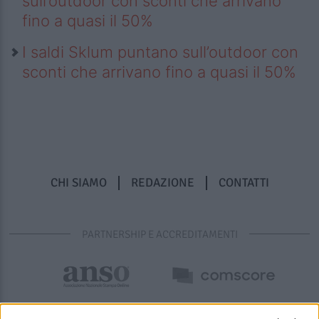
sull’outdoor con sconti che arrivano
fino a quasi il 50%
I saldi Sklum puntano sull’outdoor con
sconti che arrivano fino a quasi il 50%
CHI SIAMO
REDAZIONE
CONTATTI
PARTNERSHIP E ACCREDITAMENTI