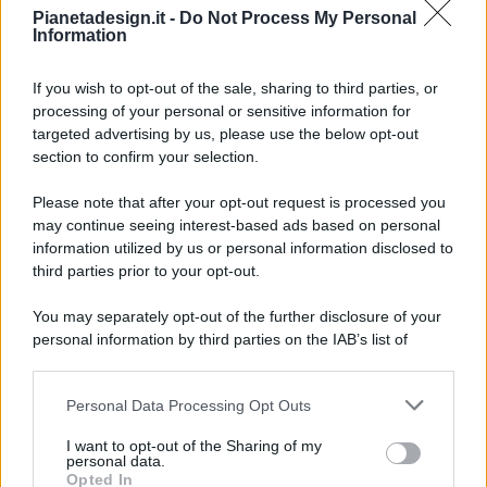
Pianetadesign.it -
Do Not Process My Personal
Information
If you wish to opt-out of the sale, sharing to third parties, or
processing of your personal or sensitive information for
targeted advertising by us, please use the below opt-out
© 2026 - Pianeta Design - P.IVA 04827280654 - Testata
section to confirm your selection.
Registrata Al Tribunale Di Nocera Inferiore N. 8/2020 - RG N.
1336/2020
Please note that after your opt-out request is processed you
ISCRIZIONE AL ROC N. 35792 – ISCRITTA ALL’ANSO
may continue seeing interest-based ads based on personal
(ASSOCIAZIONE NAZIONALE STAMPA ONLINE)
information utilized by us or personal information disclosed to
third parties prior to your opt-out.
PRIVACY E NOTIFICHE
You may separately opt-out of the further disclosure of your
personal information by third parties on the IAB’s list of
PREFERENZE PRIVACY
downstream participants.
MAPPA DEL SITO
Personal Data Processing Opt Outs
This information may also be disclosed by us to third parties
on the IAB’s List of Downstream Participants that may further
I want to opt-out of the Sharing of my
disclose it to other third parties.
personal data.
Opted In