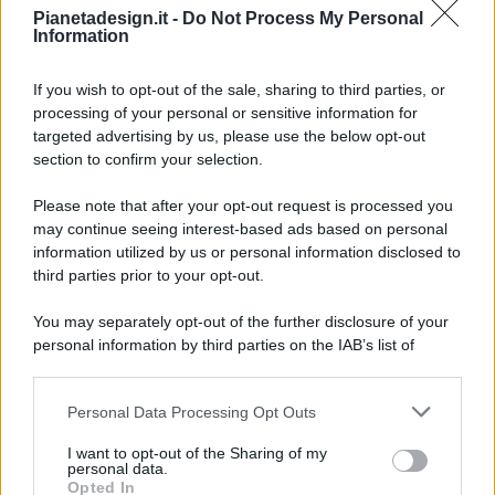
Pianetadesign.it -
Do Not Process My Personal
Information
If you wish to opt-out of the sale, sharing to third parties, or
processing of your personal or sensitive information for
targeted advertising by us, please use the below opt-out
© 2026 - Pianeta Design - P.IVA 04827280654 - Testata
section to confirm your selection.
Registrata Al Tribunale Di Nocera Inferiore N. 8/2020 - RG N.
1336/2020
Please note that after your opt-out request is processed you
ISCRIZIONE AL ROC N. 35792 – ISCRITTA ALL’ANSO
may continue seeing interest-based ads based on personal
(ASSOCIAZIONE NAZIONALE STAMPA ONLINE)
information utilized by us or personal information disclosed to
third parties prior to your opt-out.
PRIVACY E NOTIFICHE
You may separately opt-out of the further disclosure of your
personal information by third parties on the IAB’s list of
PREFERENZE PRIVACY
downstream participants.
MAPPA DEL SITO
Personal Data Processing Opt Outs
This information may also be disclosed by us to third parties
on the IAB’s List of Downstream Participants that may further
I want to opt-out of the Sharing of my
disclose it to other third parties.
personal data.
Opted In