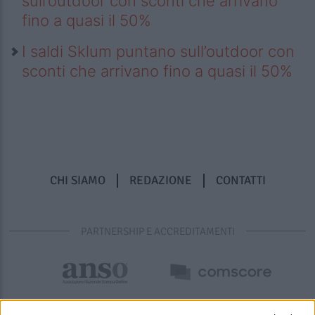
sull’outdoor con sconti che arrivano
fino a quasi il 50%
I saldi Sklum puntano sull’outdoor con
sconti che arrivano fino a quasi il 50%
CHI SIAMO
REDAZIONE
CONTATTI
PARTNERSHIP E ACCREDITAMENTI